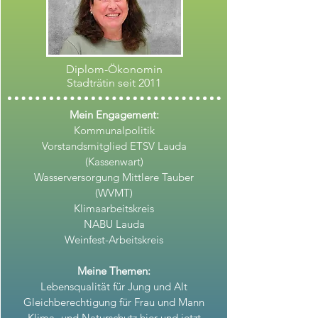
Diplom-Ökonomin
Stadträtin seit 2011
Mein Engagement:
Kommunalpolitik
Vorstandsmitglied ETSV Lauda
(Kassenwart)
Wasserversorgung Mittlere Tauber
(WVMT)
Klimaarbeitskreis
NABU Lauda
Weinfest-Arbeitskreis
Meine Themen:
Lebensqualität für Jung und Alt
Gleichberechtigung für Frau und Mann
Klima- und Naturschutz hier und jetzt