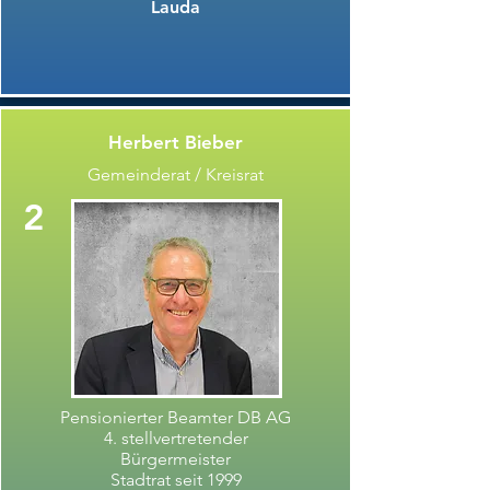
Lauda
Herbert Bieber
Gemeinderat / Kreisrat
2
Pensionierter Beamter DB AG
4. stellvertretender
Bürgermeister
Stadtrat seit 1999