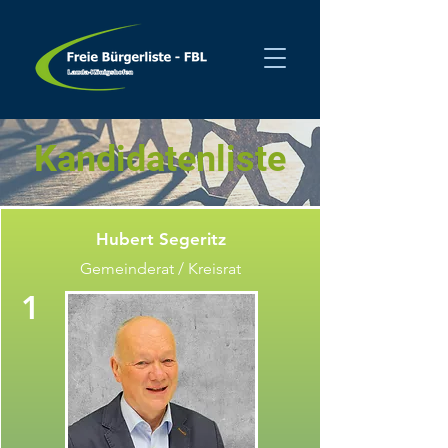
Kandidatenliste
Hubert Segeritz
Gemeinderat / Kreisrat
1