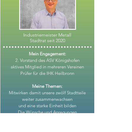
Industriemeister Metall
Stadtrat seit 2020
Mein Engagement:
2. Vorstand des ASV Königshofen
aktives Mitglied in mehreren Vereinen
Prüfer für die IHK Heilbronn
Meine Themen:
Mitwirken damit unsere zwölf Stadtteile
weiter zusammenwachsen
und eine starke Einheit bilden
Die Wünsche und Anregungen
des Bürgers hören
Tranzparente Kommunalpolitik leben