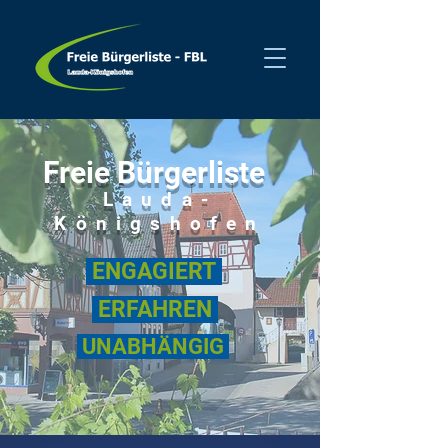
Freie Bürgerliste
Lauda-
Königshofen
ENGAGIERT
ERFAHREN
UNABHÄNGIG