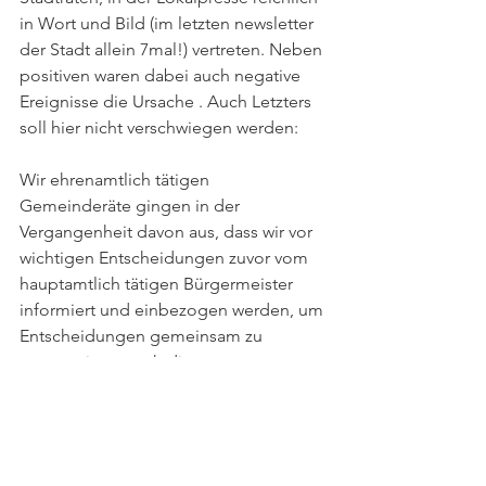
in Wort und Bild (im letzten newsletter 
der Stadt allein 7mal!) vertreten. Neben 
positiven waren dabei auch negative 
Ereignisse die Ursache . Auch Letzters 
soll hier nicht verschwiegen werden:
Wir ehrenamtlich tätigen 
Gemeinderäte gingen in der 
Vergangenheit davon aus, dass wir vor 
wichtigen Entscheidungen zuvor vom 
hauptamtlich tätigen Bürgermeister 
informiert und einbezogen werden, um 
Entscheidungen gemeinsam zu 
tragen,wie es auch die 
Gemeindeordnung fordert. Das war 
leider (wie auch im Fall der 
Bodenaufbereitungsanlage der Fa, 
Konrad in Gerlachsheim) nicht immer 